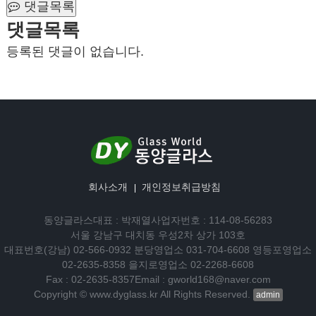
댓글목록
댓글목록
등록된 댓글이 없습니다.
회사소개
개인정보취급방침
동양글라스
대표 : 박재열
사업자번호 : 114-08-56283
서울 강남구 대치동 우성2차 상가 103호
대표번호(강남) 02-566-0932 분당영업소 031-704-6608 영등포영업소
02-2635-8358 을지로영업소 02-2268-6608
Fax : 02-2635-8357
Email : gworld168@naver.com
Copyright © www.dyglass.kr All Rights Reserved.
admin