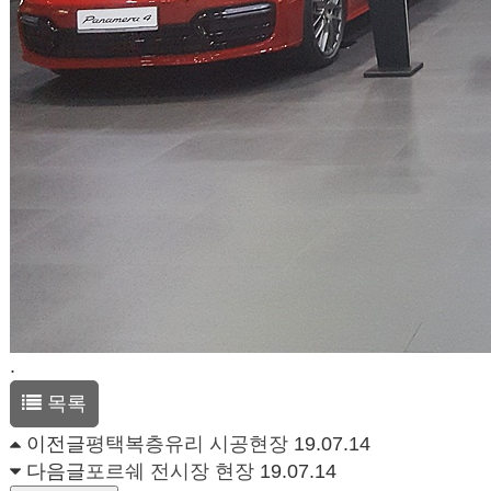
.
목록
이전글
평택복층유리 시공현장
19.07.14
다음글
포르쉐 전시장 현장
19.07.14