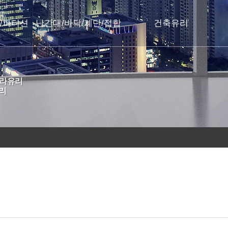
/파티션
난간대/바닥/계단/접합
건축유리
칼라유리
리