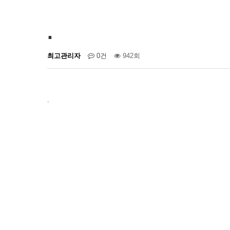
.
최고관리자
0건
942회
.