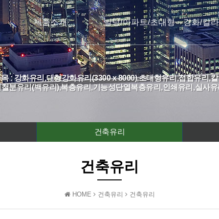
제품소개
빌딩/아파트/초대형
강화/칼라
목 : 강화유리,대형강화유리(3300 x 8000),초대형유리,접합유리,
저철분유리(백유리),복층유리,기능성단열복층유리,인쇄유리,실사유
건축유리
건축유리
HOME
건축유리
건축유리